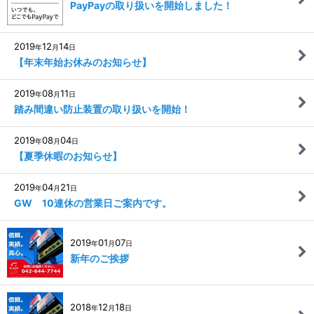
PayPayの取り扱いを開始しました！
2019
12
14
年
月
日
【年末年始お休みのお知らせ】
2019
08
11
年
月
日
踏み間違い防止装置の取り扱いを開始！
2019
08
04
年
月
日
【夏季休暇のお知らせ】
2019
04
21
年
月
日
GW 10連休の営業日ご案内です。
2019
01
07
年
月
日
新年のご挨拶
2018
12
18
年
月
日