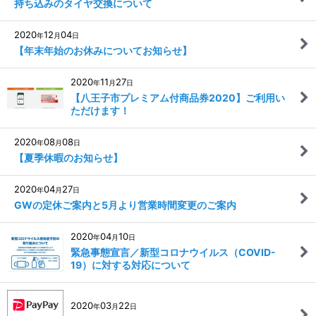
持ち込みのタイヤ交換について
2020
12
04
年
月
日
【年末年始のお休みについてお知らせ】
2020
11
27
年
月
日
【八王子市プレミアム付商品券2020】ご利用い
ただけます！
2020
08
08
年
月
日
【夏季休暇のお知らせ】
2020
04
27
年
月
日
GWの定休ご案内と5月より営業時間変更のご案内
2020
04
10
年
月
日
緊急事態宣言／新型コロナウイルス（COVID-
19）に対する対応について
2020
03
22
年
月
日