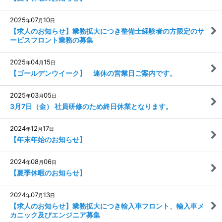
2025
07
10
年
月
日
【求人のお知らせ】業務拡大につき整備士経験者の方限定のサ
ービスフロント業務の募集
2025
04
15
年
月
日
【ゴールデンウイーク】 連休の営業日ご案内です。
2025
03
05
年
月
日
3月7日（金） 社員研修のため終日休業となります。
2024
12
17
年
月
日
【年末年始のお知らせ】
2024
08
06
年
月
日
【夏季休暇のお知らせ】
2024
07
13
年
月
日
【求人のお知らせ】業務拡大につき輸入車フロント、輸入車メ
カニック及びエンジニア募集