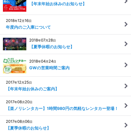
【年末年始お休みのお知らせ】
2018
12
16
年
月
日
年度内のご入庫について
2018
07
28
年
月
日
【夏季休暇のお知らせ】
2018
04
24
年
月
日
GWの営業時間ご案内
2017
12
25
年
月
日
【年末年始お休みのご案内】
2017
08
20
年
月
日
【楽ノリレンタカー】1時間980円の気軽なレンタカー登場！
2017
08
06
年
月
日
【夏季休暇のお知らせ】