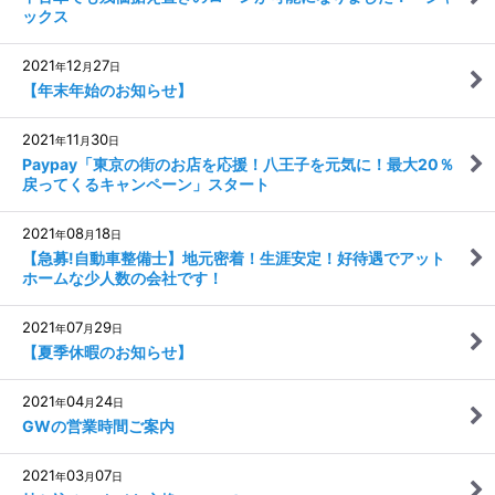
ックス
2021
12
27
年
月
日
【年末年始のお知らせ】
2021
11
30
年
月
日
Paypay「東京の街のお店を応援！八王子を元気に！最大20％
戻ってくるキャンペーン」スタート
2021
08
18
年
月
日
【急募!自動車整備士】地元密着！生涯安定！好待遇でアット
ホームな少人数の会社です！
2021
07
29
年
月
日
【夏季休暇のお知らせ】
2021
04
24
年
月
日
GWの営業時間ご案内
2021
03
07
年
月
日