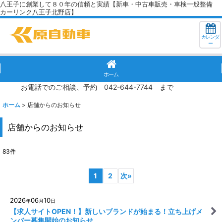
八王子に創業して８０年の信頼と実績【新車・中古車販売・車検一般整備
カーリンク八王子北野店】
カレンダ
ー
ホーム
お電話でのご相談、予約 042-644-7744 まで
ホーム
>
店舗からのお知らせ
店舗からのお知らせ
83
件
1
2
次
»
2026
06
10
年
月
日
【求人サイトOPEN！】新しいブランドが始まる！立ち上げメ
ンバー募集開始のお知らせ