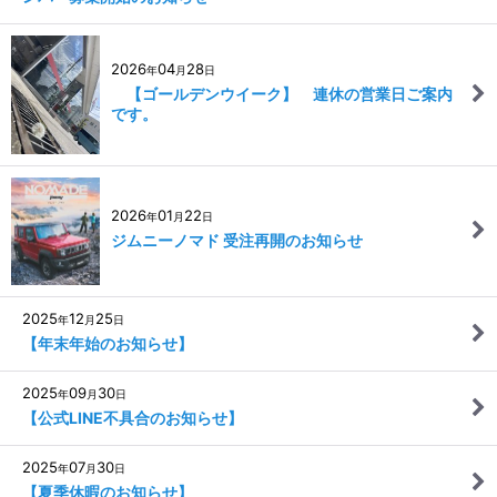
2026
04
28
年
月
日
【ゴールデンウイーク】 連休の営業日ご案内
です。
2026
01
22
年
月
日
ジムニーノマド 受注再開のお知らせ
2025
12
25
年
月
日
【年末年始のお知らせ】
2025
09
30
年
月
日
【公式LINE不具合のお知らせ】
2025
07
30
年
月
日
【夏季休暇のお知らせ】