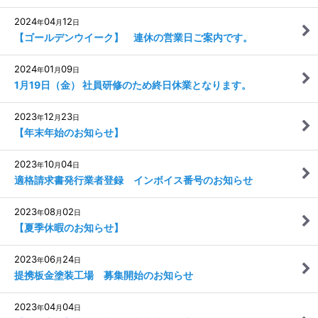
2024
04
12
年
月
日
【ゴールデンウイーク】 連休の営業日ご案内です。
2024
01
09
年
月
日
1月19日（金） 社員研修のため終日休業となります。
2023
12
23
年
月
日
【年末年始のお知らせ】
2023
10
04
年
月
日
適格請求書発行業者登録 インボイス番号のお知らせ
2023
08
02
年
月
日
【夏季休暇のお知らせ】
2023
06
24
年
月
日
提携板金塗装工場 募集開始のお知らせ
2023
04
04
年
月
日