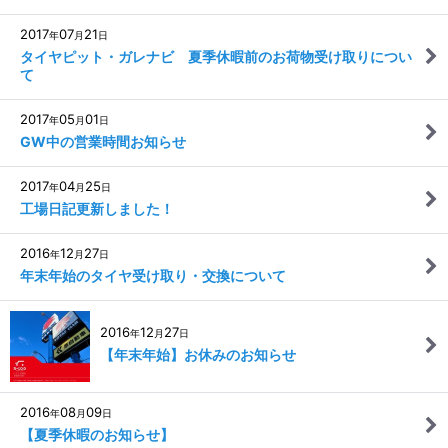
2017
07
21
年
月
日
タイヤピット・ガレナビ 夏季休暇前のお荷物受け取りについ
て
2017
05
01
年
月
日
GW中の営業時間お知らせ
2017
04
25
年
月
日
工場日記更新しました！
2016
12
27
年
月
日
年末年始のタイヤ受け取り・交換について
2016
12
27
年
月
日
【年末年始】お休みのお知らせ
2016
08
09
年
月
日
【夏季休暇のお知らせ】