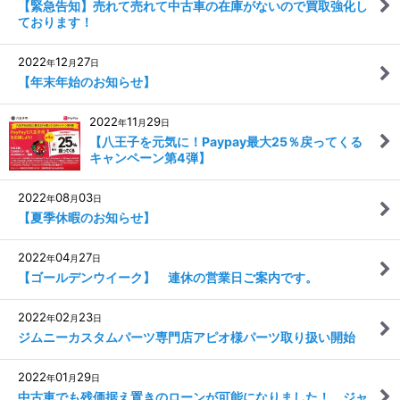
【緊急告知】売れて売れて中古車の在庫がないので買取強化し
ております！
2022
12
27
年
月
日
【年末年始のお知らせ】
2022
11
29
年
月
日
【八王子を元気に！Paypay最大25％戻ってくる
キャンペーン第4弾】
2022
08
03
年
月
日
【夏季休暇のお知らせ】
2022
04
27
年
月
日
【ゴールデンウイーク】 連休の営業日ご案内です。
2022
02
23
年
月
日
ジムニーカスタムパーツ専門店アピオ様パーツ取り扱い開始
2022
01
29
年
月
日
中古車でも残価据え置きのローンが可能になりました！ ジャ